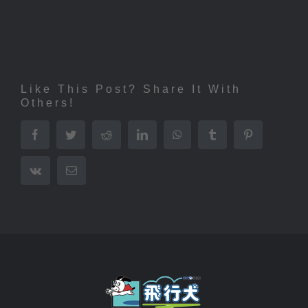
Like This Post? Share It With
Others!
Facebook
Twitter
Reddit
LinkedIn
WhatsApp
Tumblr
Pinterest
Vk
電
子
メ
ー
ル