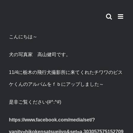
Skip
to
content
こんにちは～
犬の写真家 高山健司です。
11/4に栃木の飛行犬撮影所に来てくれたチワワのビス
ケくんのアルバムをｆｂにアップしました～
是非ご覧ください(#^.^#)
https://www.facebook.com/media/set/?
vanity=hikokensatsueijyo&set=a.303057575152709