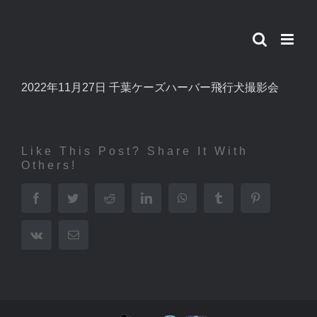
Skip
to
content
2022年11月27日 千葉ケーズハーバー飛行犬撮影会
Like This Post? Share It With
Others!
Facebook
Twitter
Reddit
LinkedIn
WhatsApp
Tumblr
Pinterest
Vk
電
子
メ
ー
ル